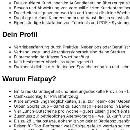
Du akquirierst Kund:innen im Außendienst und überzeugst s
Besuch und Abwicklung von vorqualifizierten Kundentermine
Du arbeitest eigenverantwortlich und kannst dir deine Woche s
Du pflegst deinen Kundenstamm und baust diesen selbststä
Eigenständige Installation von Terminals und POS - System
Dein Profil
Vertriebserfahrung durch Praktika, Nebenjobs oder Beruf ist 
Verhandlungs- und Abschlusssicherheit sind deine Stärken
Führerschein der Klasse B wird benötigt
Kein bestimmter Abschluss vorausgesetzt
Du kannst dich in der deutschen Sprache mündlich und schrif
Warum Flatpay?
Ein faires Garantiegehalt und eine ungedeckelte Provision - Le
Cash-Zuschlag für Privatfahrzeug
Klare Entwicklungsmöglichkeiten, z. B. zur Team- oder Gebiet
Urban Sports Club – damit du auch nach Feierabend in Bewe
Vier Lunch-Gutscheine pro Woche – gutes Essen gehört einf
Zuschuss zur betrieblichen Altersvorsorge – weil Zukunft wich
Bis zu 28 Urlaubstage, abhängig von deiner Betriebszugehör
Reisen für Top-Performer, weil Erfolge gefeiert werden sollte