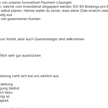
ie von unseren innovativen Payment-Lösungen
n, welche vom Innendienst eingeplant werden (50-60 Bookings pro 
elbst planen. Hierbei stellst du sicher, dass deine Ziele erreicht od
ndig aus
en bei gewonnenen Kunden
von Vorteil, aber auch Quereinsteiger sind willkommen
tlich sehr gut ausdrücken
istung zahlt sich bei uns wirklich aus
sleitung
gung bleibst
ach dazu
tig ist
igkeit
n